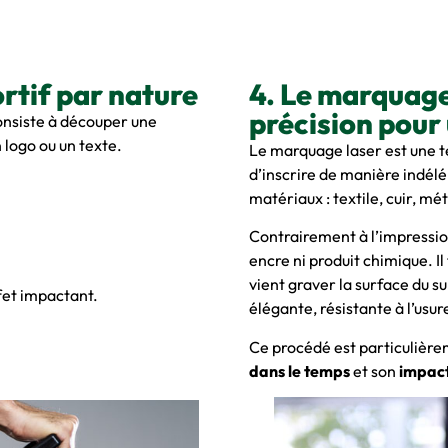
rtif par nature
4. Le marquage
précision pour
nsiste à découper une
 logo ou un texte.
Le marquage laser est une 
d’inscrire de manière indélé
matériaux : textile, cuir, mét
Contrairement à l’impression 
encre ni produit chimique. Il
vient graver la surface du su
ffet impactant.
élégante, résistante à l’usur
Ce procédé est particulièr
dans le temps
et son
impact