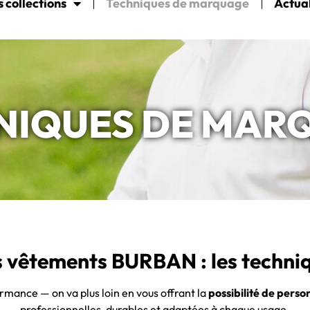
 collections
Techniques de marquage
Actual
NIQUES DE MAR
s vêtements BURBAN : les techn
formance — on va plus loin en vous offrant la
possibilité de perso
professionnelles, durables et adaptées à chaque usage.