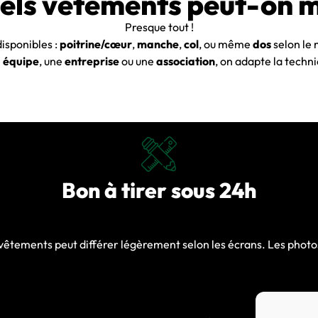
uels vêtements peut-on 
Presque tout !
isponibles :
poitrine/cœur
,
manche
,
col
, ou même
dos
selon le
e
équipe
, une
entreprise
ou une
association
, on adapte la techni
Bon à tirer sous 24h
s vêtements peut différer légèrement selon les écrans. Les photo